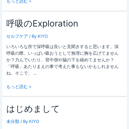
呼
もっと読む »
吸
の
呼吸のExploration
あ
れ
こ
セルフケア
/ By
KIYO
れ
いろいろな所で深呼吸は良いと見聞きすると思います。深
呼吸の際、いっぱい吸おうとして無理に胸を広げてません
か？力んでいたり、背中側や脇の下を縮めてませんか？
「呼吸」あたりまえの事で考えた事もないかもしれません
ね。そこで、 …
呼
もっと読む »
吸
の
はじめまして
Exploration
未分類
/ By
KIYO