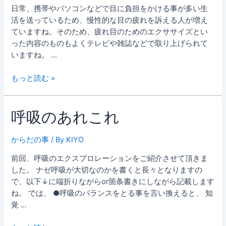
日常、携帯やパソコンなどで目に負担をかける事が多い生
活を送っているため、慢性的な目の疲れを訴える人が増え
ていますね。そのため、疲れ目のためのエクササイズとい
った内容のものもよくテレビや雑誌などで取り上げられて
いますね。 …
目
もっと読む »
か
ら
呼吸のあれこれ
の
Exploration
からだの事
/ By
KIYO
前回、呼吸のエクスプロレーションをご紹介させて頂きま
した。 ナゼ呼吸が大切なのかを書くと長々となりますの
で、以下↓に端折りながらor箇条書きにしながら記載します
ね。 では、 ●呼吸のバランスをとる事を言い換えると、 知
覚 …