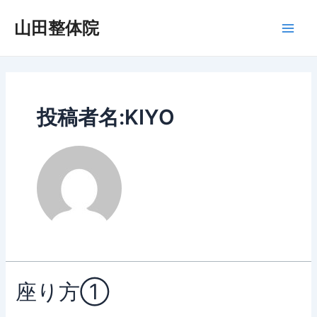
内
容
山田整体院
Main
を
ス
Men
キ
ッ
プ
投稿者名:KIYO
座り方①