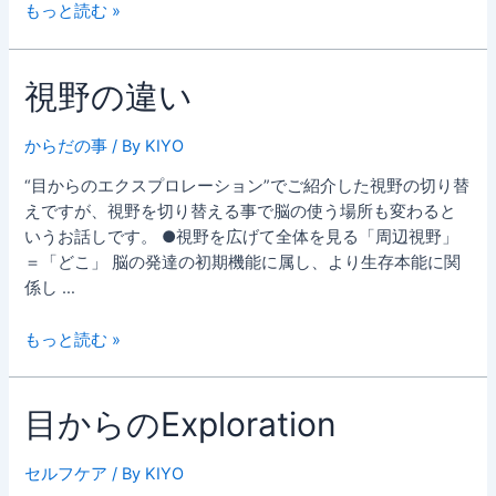
正
もっと読む »
し
い〜
視野の違い
からだの事
/ By
KIYO
“目からのエクスプロレーション”でご紹介した視野の切り替
えですが、視野を切り替える事で脳の使う場所も変わると
いうお話しです。 ●視野を広げて全体を見る「周辺視野」
＝「どこ」 脳の発達の初期機能に属し、より生存本能に関
係し …
視
もっと読む »
野
の
目からのExploration
違
い
セルフケア
/ By
KIYO