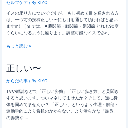
セルフケア
/ By
KIYO
イスの座り方についてですが、 もし初めて目を通される方
は、一つ前の投稿正しい〜にも目を通して頂ければと思い
ますm(_ _)m では、⚫︎股関節・膝関節・足関節 どれも90度
くらいになるように座ります。調整可能なイスであれ …
座
もっと読む »
り
方
正しい〜
①
からだの事
/ By
KIYO
TVや雑誌などで「正しい姿勢」「正しい歩き方」と見聞き
すると思います。ついマネしてませんか？そして、逆に身
体を固めてませんか？ 「正しい」というより生理・解剖・
運動学的により負担のかからない、より滑らかな「最良」
の姿勢や …