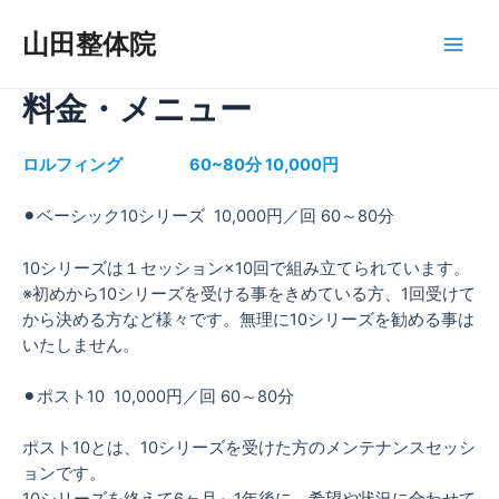
内
容
山田整体院
Main
を
ス
料金・メニュー
Men
キ
ッ
ロルフィング 60~80分 10,000円
プ
⚫︎ベーシック10シリーズ 10,000円／回 60～80分
10シリーズは１セッション×10回で組み立てられています。
※初めから10シリーズを受ける事をきめている方、1回受けて
から決める方など様々です。無理に10シリーズを勧める事は
いたしません。
⚫︎ポスト10 10,000円／回 60～80分
ポスト10とは、10シリーズを受けた方のメンテナンスセッシ
ョンです。