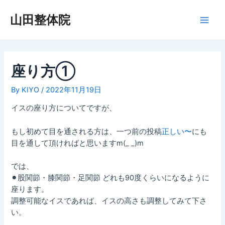
内
容
山田整体院
Main
を
ス
Men
キ
ッ
座り方①
プ
By
KIYO
/
2022年11月19日
イスの座り方についてですが、
もし初めて目を通される方は、一つ前の投稿
正しい〜
にも
目を通して頂ければと思いますm(_ _)m
では、
⚫︎股関節・膝関節・足関節 どれも90度くらいになるように
座ります。
調整可能なイスであれば、イスの高さも調整してみて下さ
い。