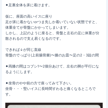
⚫︎足裏全体を床に着けます。
仮に、座面の高いイスに座り
足が床に着かないorつま先しか着いていない状態ですと、
体重全てが骨盤にかかってしまいます。
しかし、上記のように座ると、骨盤と左右の足に体重が分
散されるので支え易くなるのです。
できれば↓が同じ直線
骨盤のでっぱり(上前腸骨棘)〜膝のお皿〜足の2・3趾の間
⚫︎両膝の間はコブシ1〜2個分あけて、左右の脚が平行にな
るようにします。
⚫︎坐骨のやや前の方で座ってみて下さい。
坐骨・・・堅いイスに長時間すわると痛くなるところで
す。