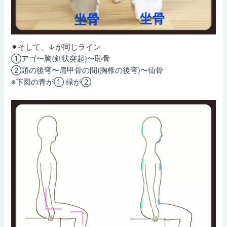
⚫︎そして、↓が同じライン
①アゴ〜胸(剣状突起)〜恥骨
②頭の後弯〜肩甲骨の間(胸椎の後弯)〜仙骨
※下図の青が① 緑が②