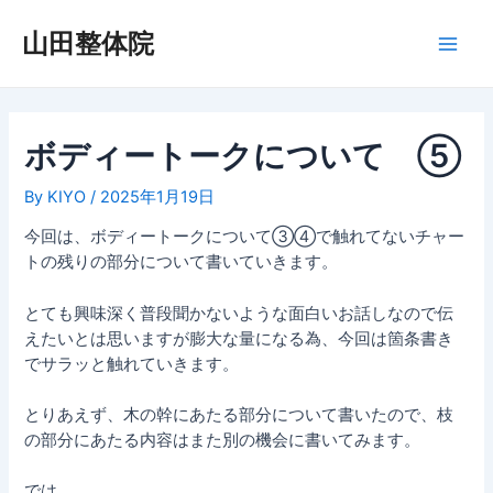
内
容
山田整体院
Main
を
ス
Men
キ
ッ
ボディートークについて ⑤
プ
By
KIYO
/
2025年1月19日
今回は、ボディートークについて③④で触れてないチャー
トの残りの部分について書いていきます。
とても興味深く普段聞かないような面白いお話しなので伝
えたいとは思いますが膨大な量になる為、今回は箇条書き
でサラッと触れていきます。
とりあえず、木の幹にあたる部分について書いたので、枝
の部分にあたる内容はまた別の機会に書いてみます。
では、