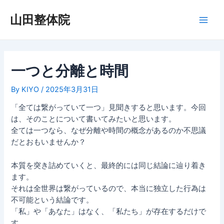
内
容
山田整体院
Main
を
ス
Men
キ
ッ
一つと分離と時間
プ
By
KIYO
/
2025年3月31日
「全ては繋がっていて一つ」見聞きすると思います。今回
は、そのことについて書いてみたいと思います。
全ては一つなら、なぜ分離や時間の概念があるのか不思議
だとおもいませんか？
本質を突き詰めていくと、最終的には同じ結論に辿り着き
ます。
それは全世界は繋がっているので、本当に独立した行為は
不可能という結論です。
「私」や「あなた」はなく、「私たち」が存在するだけで
す。